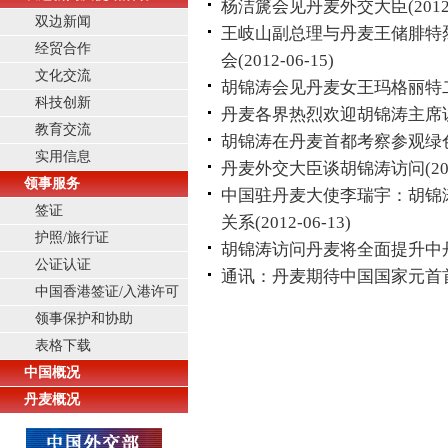
杨洁篪会见丹麦外交大臣
(2012
双边新闻
王岐山副总理与丹麦王储腓特
经贸合作
会
(2012-06-15)
文化交流
胡锦涛会见丹麦女王玛格丽特
科技创新
丹麦各界热烈欢迎胡锦涛主席
教育交流
胡锦涛在丹麦首都考察参观绿
实用信息
丹麦外交大臣谈胡锦涛访问
(2
领事服务
中国驻丹麦大使李瑞宇：胡锦
签证
关系
(2012-06-13)
护照/旅行证
胡锦涛访问丹麦将全面提升中
公证认证
通讯：丹麦期待中国国家元首
中国香港签证/入港许可
领事保护和协助
表格下载
中国概况
丹麦概况