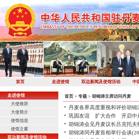
首页
走进使馆
双边新闻及使馆活动
中
走进使馆
首页
>
专题
>
胡锦涛主席访问丹麦
大使致辞
丹麦各界高度重视和评价胡锦
大使简介
巩固友谊 扩大合作 开启中
使馆信息
胡锦涛会见丹麦议长吕克托夫
使馆之窗
胡锦涛同丹麦首相举行会谈
(2
双边新闻及使馆活动