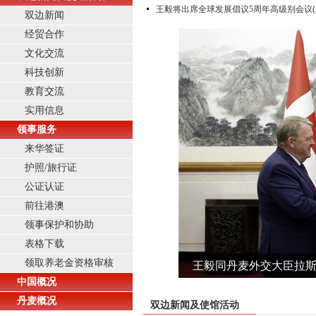
王毅将出席全球发展倡议5周年高级别会议
双边新闻
经贸合作
文化交流
科技创新
教育交流
实用信息
领事服务
来华签证
护照/旅行证
公证认证
前往港澳
领事保护和协助
表格下载
领取养老金资格审核
王毅同丹麦外交大臣拉
中国概况
驻丹麦大使王雪峰在庆祝中
驻丹麦大使王雪峰出席使馆
王雪峰大使到任拜会丹
驻丹麦大使王雪峰递交
丹麦概况
双边新闻及使馆活动