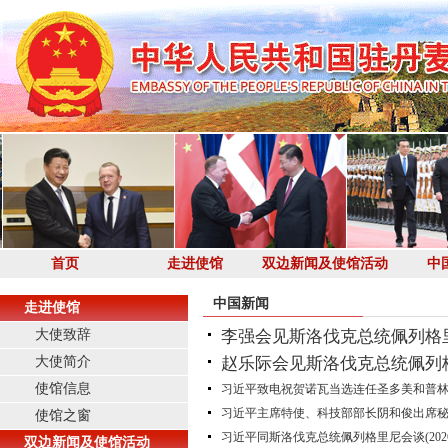
首页
走进使馆
双边新闻及使馆活动
中
中国新闻
走进使馆
大使致辞
李强会见斯洛伐克总统佩列格
大使简介
赵乐际会见斯洛伐克总统佩列
使馆信息
习近平致电祝贺诺瓦当选连任圣多美和普
习近平主席特使、科技部部长阴和俊出席
使馆之窗
习近平同斯洛伐克总统佩列格里尼会谈
(202
双边新闻及使馆活动