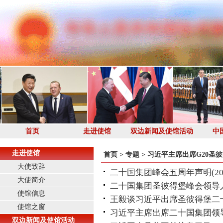
首页
走进使馆
双边新闻及使馆活动
中
走进使馆
首页
>
专题
>
习近平主席出席G20圣
大使致辞
二十国集团峰会五周年声明
(2
大使简介
二十国集团圣彼得堡峰会领导
使馆信息
王毅谈习近平出席圣彼得堡二
使馆之窗
习近平主席出席二十国集团领
双边新闻及使馆活动