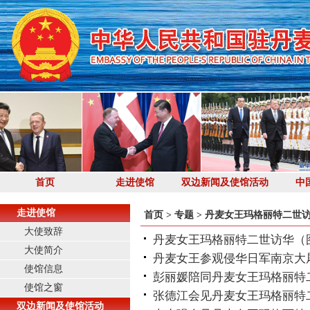
首页
走进使馆
双边新闻及使馆活动
中
走进使馆
首页
>
专题
>
丹麦女王玛格丽特二世
大使致辞
丹麦女王玛格丽特二世访华（
大使简介
丹麦女王参观侵华日军南京大
使馆信息
彭丽媛陪同丹麦女王玛格丽特
使馆之窗
张德江会见丹麦女王玛格丽特
双边新闻及使馆活动