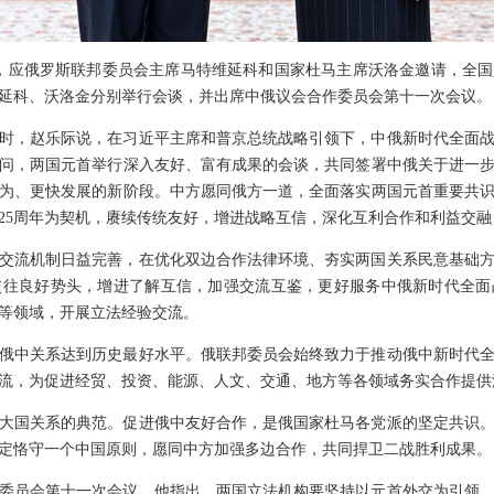
至30日，应俄罗斯联邦委员会主席马特维延科和国家杜马主席沃洛金邀请，
延科、沃洛金分别举行会谈，并出席中俄议会合作委员会第十一次会议。
时，赵乐际说，在习近平主席和普京总统战略引领下，中俄新时代全面
问，两国元首举行深入友好、富有成果的会谈，共同签署中俄关于进一
为、更快发展的新阶段。中方愿同俄方一道，全面落实两国元首重要共识
25周年为契机，赓续传统友好，增进战略互信，深化互利合作和利益交
交流机制日益完善，在优化双边合作法律环境、夯实两国关系民意基础
交往良好势头，增进了解互信，加强交流互鉴，更好服务中俄新时代全面
等领域，开展立法经验交流。
俄中关系达到历史最好水平。俄联邦委员会始终致力于推动俄中新时代
流，为促进经贸、投资、能源、人文、交通、地方等各领域务实合作提供
纪大国关系的典范。促进俄中友好合作，是俄国家杜马各党派的坚定共识
定恪守一个中国原则，愿同中方加强多边合作，共同捍卫二战胜利成果。
作委员会第十一次会议。他指出，两国立法机构要坚持以元首外交为引领