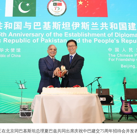
席韩正在北京同巴基斯坦总理夏巴兹共同出席庆祝中巴建交75周年招待会并发