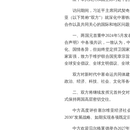
访问期间，习近平主席同武契奇
亚（以下简称“双方”）就深化中塞
合作以及共同关心的国际和地区问题
一、两国元首重申2024年5
合声明》中各项共识，一致认为，
化、国情各异，但始终坚定捍卫国家
家富强，致力于维护联合国宪章宗旨
全球安全倡议、全球文明倡议、全球
双方对新时代中塞命运共同体建
政治、经济、科技、社会、文化等各
二、双方将继续发挥元首外交对
式保持两国高层密切交往。
中方高度评价塞尔维亚经济社
2030”发展战略、如期实现各项既
中方欢迎贝尔格莱德举办202