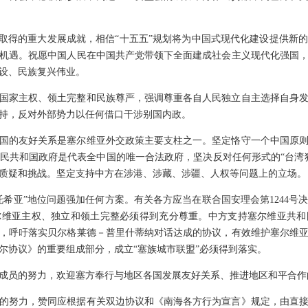
期取得的重大发展成就，相信“十五五”规划将为中国式现代化建设提供新
机遇。祝愿中国人民在中国共产党带领下全面建成社会主义现代化强国
设、民族复兴伟业。
国家主权、领土完整和民族尊严，强调尊重各自人民独立自主选择自身
持，反对外部势力以任何借口干涉别国内政。
国的友好关系是塞尔维亚外交政策主要支柱之一。坚定恪守一个中国原
民共和国政府是代表全中国的唯一合法政府，坚决反对任何形式的“台湾
不容质疑和挑战。坚定支持中方在涉港、涉藏、涉疆、人权等问题上的立场。
托希亚”地位问题强加任何方案。有关各方应当在联合国安理会第1244号
尔维亚主权、独立和领土完整必须得到充分尊重。中方支持塞尔维亚共和
，呼吁落实贝尔格莱德－普里什蒂纳对话达成的协议，有效维护塞尔维
塞尔协议》的重要组成部分，成立“塞族城市联盟”必须得到落实。
成员的努力，欢迎塞方奉行与地区各国发展友好关系、推进地区和平合作
的努力，赞同应根据有关双边协议和《南海各方行为宣言》规定，由直