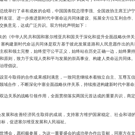
总统举行了卓有成效的会晤，中国国务院总理李强、全国政协主席王沪
铁杆友谊、进一步推进新时代中塞命运共同体建设、拓展全方位互利合作、
交换意见，达成广泛共识。双方特此声明如下：
月发表的《中华人民共和国和塞尔维亚共和国关于深化和提升全面战略伙伴
中塞构建新时代命运共同体是双方基于彼此发展道路和人民意愿作出的共
主权和领土完整，始终坚守公平正义，始终站在历史正确一边，始终秉
和原则，致力于实现人类和平与发展的崇高事业、构建人类命运共同体
治理倡议。
设至今取得的合作成果感到满意，一致同意继续本着独立自主、互尊互
领域合作，不断深化中塞全面战略伙伴关系，持续推进构建新时代中塞命
双边关系的战略引领作用，全面贯彻落实两国元首达成的重要共识，商
会发展和改善经济民生取得的成就，支持塞方维护国家稳定、社会和谐的
定目标，促进塞尔维亚发展和人民福祉。
7年世博会，愿积极参展，为这一重要盛会的成功举办作出贡献，同塞方在