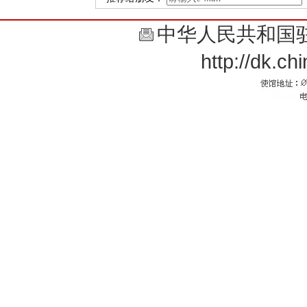
中华人民共和国
http://dk.c