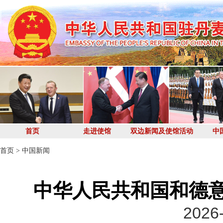
首页
走进使馆
双边新闻及使馆活动
中
首页
>
中国新闻
中华人民共和国和德
2026-