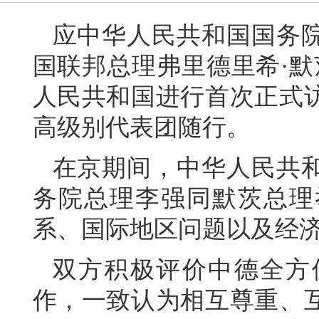
应中华人民共和国国务
国联邦总理弗里德里希·默茨
人民共和国进行首次正式访
高级别代表团随行。
在京期间，中华人民共
务院总理李强同默茨总理
系、国际地区问题以及经
双方积极评价中德全方
作，一致认为相互尊重、